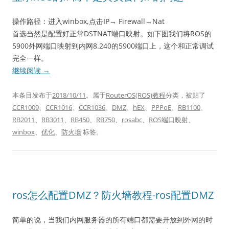
操作路径：进入winbox,点击IP→ Firewall→Nat
首选当然是配置好正常DSTNAT端口映射。如下图我们将ROS的
5900外网端口映射到内网8.240的5900端口上，这个和正常调试
完全一样。
继续阅读
→
本条目发布于
2018/10/11
。属于
RouterOS(ROS)教程
分类，被贴了
CCR1009
、
CCR1016
、
CCR1036
、
DMZ
、
hEX
、
PPPoE
、
RB1100
、
RB2011
、
RB3011
、
RB450
、
RB750
、
rosabc
、
ROS端口映射
、
winbox
、
优化
、
防火墙
标签。
ros怎么配置DMZ？防火墙教程-ros配置DMZ
简单的说，当我们内网服务器的所有端口都需要开放到外网的时