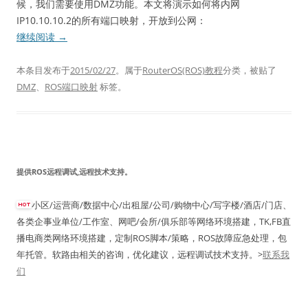
候，我们需要使用DMZ功能。本文将演示如何将内网
IP10.10.10.2的所有端口映射，开放到公网：
继续阅读
→
本条目发布于
2015/02/27
。属于
RouterOS(ROS)教程
分类，被贴了
DMZ
、
ROS端口映射
标签。
提供ROS远程调试,远程技术支持。
小区/运营商/数据中心/出租屋/公司/购物中心/写字楼/酒店/门店、
各类企事业单位/工作室、网吧/会所/俱乐部等网络环境搭建，TK,FB直
播电商类网络环境搭建，定制ROS脚本/策略，ROS故障应急处理，包
年托管。软路由相关的咨询，优化建议，远程调试技术支持。>
联系我
们