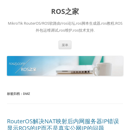
跳
至
ROS之家
正
文
MikroTik RouterOS/ROS软路由/ros论坛,ros脚本生成器,ros教程,ROS
外包运维调试,ros维护,ros技术支持.
菜单
标签归档：
DMZ
RouterOS解决NAT映射后内网服务器IP错误
显示ROS的IP而不是真实公网IP的问题