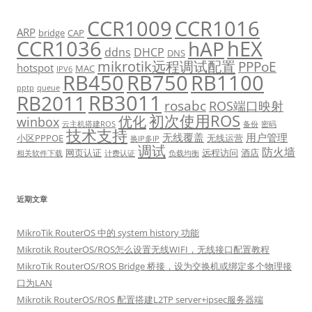
CCR1009
CCR1016
ARP
bridge
CAP
CCR1036
hEX
hAP
ddns
DHCP
DNS
mikrotik远程调试配置
PPPoE
hotspot
MAC
IPV6
RB450
RB750
RB1100
pptp
queue
RB3011
RB2011
rosabc
ROS端口映射
初次使用ROS
优化
winbox
云主机搭建ROS
备份
密码
技术支持
无线覆盖
用户管理
小区PPPOE
无线运营
换IP多IP
调试
防火墙
网页认证
远程访问
酒店
相关软件下载
计费认证
负载均衡
近期文章
MikroTik RouterOS 中的 system history 功能
Mikrotik RouterOS/ROS怎么设置无线WIFI，无线接口配置教程
MikroTik RouterOS/ROS Bridge 桥接，设为交换机或绑定多个物理接
口为LAN
Mikrotik RouterOS/ROS 配置搭建L2TP server+ipsec服务器端