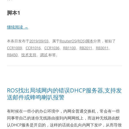
脚本1
继续阅读
→
本条目发布于
2019/09/03
。属于
RouterOS(ROS)脚本
分类，被贴了
CCR1009
、
CCR1016
、
CCR1036
、
RB1100
、
RB2011
、
RB3011
、
RB450
、
技术支持
、
调试
标签。
ROS找出局域网内的错误DHCP服务器,支持发
送邮件或蜂鸣喇叭报警
有时候在一些小的办公环境中，内网全普通交换机，常会有一些
同事带自己的迷你无线路由接到内网网线上，而这种无线路由默
认DHCP服务是开启的，这样的话就会乱向内网下发IP，从而导致