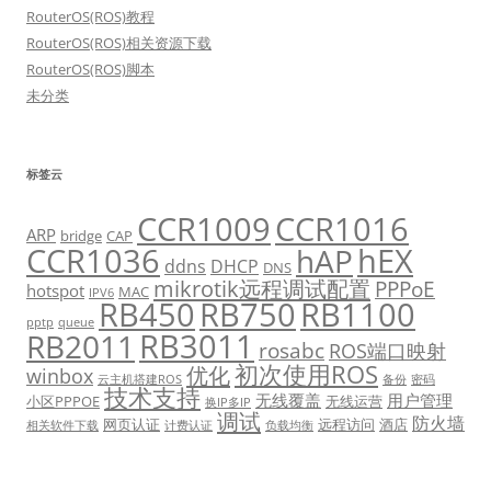
RouterOS(ROS)教程
RouterOS(ROS)相关资源下载
RouterOS(ROS)脚本
未分类
标签云
CCR1009
CCR1016
ARP
bridge
CAP
CCR1036
hEX
hAP
ddns
DHCP
DNS
mikrotik远程调试配置
PPPoE
hotspot
MAC
IPV6
RB450
RB750
RB1100
pptp
queue
RB3011
RB2011
rosabc
ROS端口映射
初次使用ROS
优化
winbox
云主机搭建ROS
备份
密码
技术支持
无线覆盖
用户管理
小区PPPOE
无线运营
换IP多IP
调试
防火墙
网页认证
远程访问
酒店
相关软件下载
计费认证
负载均衡