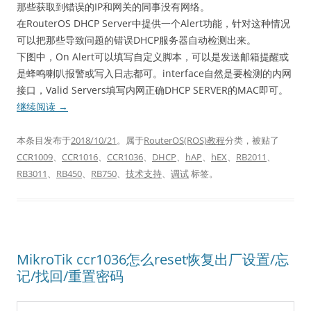
那些获取到错误的IP和网关的同事没有网络。
在RouterOS DHCP Server中提供一个Alert功能，针对这种情况
可以把那些导致问题的错误DHCP服务器自动检测出来。
下图中，On Alert可以填写自定义脚本，可以是发送邮箱提醒或
是蜂鸣喇叭报警或写入日志都可。interface自然是要检测的内网
接口，Valid Servers填写内网正确DHCP SERVER的MAC即可。
继续阅读
→
本条目发布于
2018/10/21
。属于
RouterOS(ROS)教程
分类，被贴了
CCR1009
、
CCR1016
、
CCR1036
、
DHCP
、
hAP
、
hEX
、
RB2011
、
RB3011
、
RB450
、
RB750
、
技术支持
、
调试
标签。
MikroTik ccr1036怎么reset恢复出厂设置/忘
记/找回/重置密码