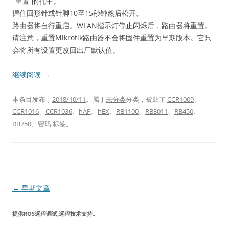
“重置”的孔中。
握住回形针或针脚10至15秒钟然后松开。
路由器将自行重启。WLAN指示灯停止闪烁后，路由器将重置。
请注意，重置Mikrotik路由器不会将固件重置为早期版本。它只
会将所有设置更改回出厂默认值。
继续阅读
→
本条目发布于
2018/10/11
。属于
未分类
分类，被贴了
CCR1009
、
CCR1016
、
CCR1036
、
hAP
、
hEX
、
RB1100
、
RB3011
、
RB450
、
RB750
、
密码
标签。
文
←
早期文章
章
提供ROS远程调试,远程技术支持。
导