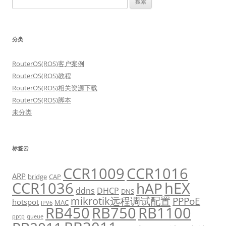
索：
分类
RouterOS(ROS)客户案例
RouterOS(ROS)教程
RouterOS(ROS)相关资源下载
RouterOS(ROS)脚本
未分类
标签云
CCR1009
CCR1016
ARP
bridge
CAP
CCR1036
hEX
hAP
ddns
DHCP
DNS
mikrotik远程调试配置
PPPoE
hotspot
MAC
IPV6
RB450
RB750
RB1100
pptp
queue