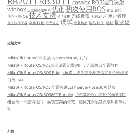
RB3011
RB2011
rosabc
ROS端口映射
初次使用ROS
优化
winbox
云主机搭建ROS
备份
密码
技术支持
无线覆盖
用户管理
小区PPPOE
无线运营
换IP多IP
调试
防火墙
网页认证
远程访问
酒店
相关软件下载
计费认证
负载均衡
近期文章
MikroTik RouterOS 中的 system history 功能
Mikrotik RouterOS/ROS怎么设置无线WIFI，无线接口配置教程
MikroTik RouterOS/ROS Bridge 桥接，设为交换机或绑定多个物理接
口为LAN
Mikrotik RouterOS/ROS 配置搭建L2TP server+ipsec服务器端
MikroTik RouterOS/ROS配置Bonding（链路聚合）将多个物理接口
组合为一个逻辑接口，实现更高的带宽、链路冗余以及负载均衡等功
能
归档