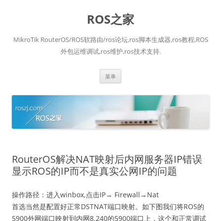
跳
至
ROS之家
正
文
MikroTik RouterOS/ROS软路由/ros论坛,ros脚本生成器,ros教程,ROS
外包运维调试,ros维护,ros技术支持.
菜单
RouterOS解决NAT映射后内网服务器IP错误
显示ROS的IP而不是真实公网IP的问题
操作路径：进入winbox,点击IP→ Firewall→Nat
首选当然是配置好正常DSTNAT端口映射。如下图我们将ROS的
5900外网端口映射到内网8.240的5900端口上，这个和正常调试