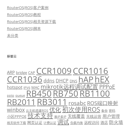
RouterOS(ROS)客户案例
RouterOS(ROS)教程
RouterOS(ROS)相关资源下载
RouterOS(ROS)脚本
未分类
标签云
CCR1009
CCR1016
ARP
bridge
CAP
CCR1036
hEX
hAP
ddns
DHCP
DNS
mikrotik远程调试配置
PPPoE
hotspot
MAC
IPV6
RB450
RB750
RB1100
pptp
queue
RB3011
RB2011
rosabc
ROS端口映射
初次使用ROS
优化
winbox
云主机搭建ROS
备份
密码
技术支持
无线覆盖
用户管理
小区PPPOE
无线运营
换IP多IP
调试
防火墙
网页认证
远程访问
酒店
相关软件下载
计费认证
负载均衡