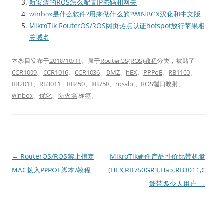
新安装的ROS怎么配置IP掩码和网关
winbox是什么软件?用来做什么的?WINBOX汉化和中文版
MikroTik RouterOS/ROS网页热点认证hotspot放行苹果相
关域名
本条目发布于
2018/10/11
。属于
RouterOS(ROS)教程
分类，被贴了
CCR1009
、
CCR1016
、
CCR1036
、
DMZ
、
hEX
、
PPPoE
、
RB1100
、
RB2011
、
RB3011
、
RB450
、
RB750
、
rosabc
、
ROS端口映射
、
winbox
、
优化
、
防火墙
标签。
文
←
RouterOS/ROS禁止指定
MikroTik硬件产品性价比带机量
章
MAC拨入PPPOE脚本/教程
(HEX,RB750GR3,Hap,RB3011,CCR1
导
能带多少人用户
→
航