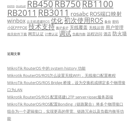
RB450
RB750
RB1100
pptp
queue
RB3011
RB2011
rosabc
ROS端口映射
初次使用ROS
优化
winbox
云主机搭建ROS
备份
密码
技术支持
无线覆盖
用户管理
小区PPPOE
无线运营
换IP多IP
调试
防火墙
网页认证
远程访问
酒店
相关软件下载
计费认证
负载均衡
近期文章
MikroTik RouterOS 中的 system history 功能
Mikrotik RouterOS/ROS怎么设置无线WIFI，无线接口配置教程
MikroTik RouterOS/ROS Bridge 桥接，设为交换机或绑定多个物理接
口为LAN
Mikrotik RouterOS/ROS 配置搭建L2TP server+ipsec服务器端
MikroTik RouterOS/ROS配置Bonding（链路聚合）将多个物理接口
组合为一个逻辑接口，实现更高的带宽、链路冗余以及负载均衡等功
能