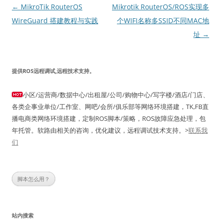
文
←
MikroTik RouterOS
Mikrotik RouterOS/ROS实现多
章
WireGuard 搭建教程与实践
个WIFI名称多SSID不同MAC地
导
址
→
航
提供ROS远程调试,远程技术支持。
小区/运营商/数据中心/出租屋/公司/购物中心/写字楼/酒店/门店、
各类企事业单位/工作室、网吧/会所/俱乐部等网络环境搭建，TK,FB直
播电商类网络环境搭建，定制ROS脚本/策略，ROS故障应急处理，包
年托管。软路由相关的咨询，优化建议，远程调试技术支持。>
联系我
们
脚本怎么用？
站内搜索