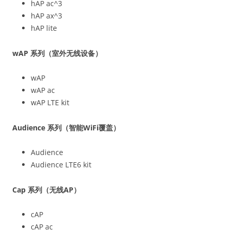
hAP ac^3
hAP ax^3
hAP lite
wAP 系列（室外无线设备）
wAP
wAP ac
wAP LTE kit
Audience 系列（智能WiFi覆盖）
Audience
Audience LTE6 kit
Cap 系列（无线AP）
cAP
cAP ac