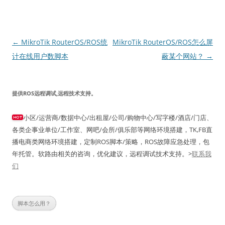
文
←
MikroTik RouterOS/ROS统
MikroTik RouterOS/ROS怎么屏
章
计在线用户数脚本
蔽某个网站？
→
导
航
提供ROS远程调试,远程技术支持。
小区/运营商/数据中心/出租屋/公司/购物中心/写字楼/酒店/门店、
各类企事业单位/工作室、网吧/会所/俱乐部等网络环境搭建，TK,FB直
播电商类网络环境搭建，定制ROS脚本/策略，ROS故障应急处理，包
年托管。软路由相关的咨询，优化建议，远程调试技术支持。>
联系我
们
脚本怎么用？