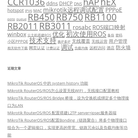
CCR1036
hEX
hAP
ddns
DHCP
DNS
mikrotik远程调试配置
PPPoE
hotspot
MAC
IPV6
RB450
RB750
RB1100
pptp
queue
RB3011
RB2011
rosabc
ROS端口映射
初次使用ROS
优化
winbox
云主机搭建ROS
备份
密码
技术支持
无线覆盖
用户管理
小区PPPOE
无线运营
换IP多IP
调试
防火墙
网页认证
远程访问
酒店
相关软件下载
计费认证
负载均衡
近期文章
MikroTik RouterOS 中的 system history 功能
Mikrotik RouterOS/ROS怎么设置无线WIFI，无线接口配置教程
MikroTik RouterOS/ROS Bridge 桥接，设为交换机或绑定多个物理接
口为LAN
Mikrotik RouterOS/ROS 配置搭建L2TP server+ipsec服务器端
MikroTik RouterOS/ROS配置Bonding（链路聚合）将多个物理接口
组合为一个逻辑接口，实现更高的带宽、链路冗余以及负载均衡等功
能