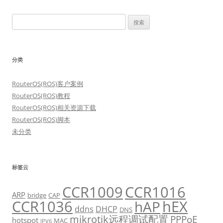
搜
索：
分类
RouterOS(ROS)客户案例
RouterOS(ROS)教程
RouterOS(ROS)相关资源下载
RouterOS(ROS)脚本
未分类
标签云
CCR1009
CCR1016
ARP
bridge
CAP
CCR1036
hEX
hAP
ddns
DHCP
DNS
mikrotik远程调试配置
PPPoE
hotspot
MAC
IPV6