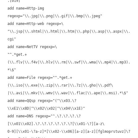
.[019]"
add name=Http-img
regexp="\\.jpg|\\.png|\\.gif|\\.bmp|\\.jpeg"
add name=Http-web regexp=\
"\\.jsp|\\.shtml|\\.html|\\.htm|\\.php|\\.asp|\\.aspx|\\.
cgi"
add name=NetTV regexp=\
"^.*get.+
(\\.flv|\\.f4v|\\.hlv|\\.rm|\\.swf|\\.wma|\\.mp4|\\.mp3).
*\$"
add name=File regexp="^.*get.+
(\\.iso|\\.exe|\\.zip|\\.rar|\\.7z|\\.gho|\\.pdf\
|\\.avi|\\.mkv|\\.wmv|\\.wav|\\.flac|\\.ape|\\.msi).*\$"
add name=QQsp regexp="(^\\x03.\?
\\xE1\\x8D|^\\x02\\x02|^\\x04\\x1E)"
add name=DNS regexp="^.\?.\?.\?.\?
[\\x01\\x02].\?.\?.\?.\?.\?.\?[\\x01-\?][a-z\
0-9][\\x01-\?a-z]*[\\x02-\\x06][a-z][a-z][fglmoprstuvz]\?