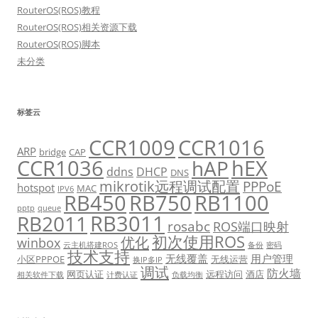
RouterOS(ROS)教程
RouterOS(ROS)相关资源下载
RouterOS(ROS)脚本
未分类
标签云
CCR1009
CCR1016
ARP
bridge
CAP
CCR1036
hEX
hAP
ddns
DHCP
DNS
mikrotik远程调试配置
PPPoE
hotspot
MAC
IPV6
RB450
RB750
RB1100
pptp
queue
RB3011
RB2011
rosabc
ROS端口映射
初次使用ROS
优化
winbox
云主机搭建ROS
备份
密码
技术支持
无线覆盖
用户管理
小区PPPOE
无线运营
换IP多IP
调试
防火墙
网页认证
远程访问
酒店
相关软件下载
计费认证
负载均衡