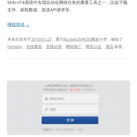
MikroTik系统中实现自动化网络任务的重要工具之一，比如下载
文件、获取数据、发送API请求等。
继续阅读
→
本条目发布于
2015/01/27
。属于
RouterOS(ROS)脚本
分类，被贴了
hotspot
、
无线覆盖
、
无线运营
、
网络推广
、
网页认证
、
酒店
标签。