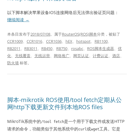
以下脚本解决苹果设备IOS连接网络后无法弹出验证页问题：
继续阅读
→
本条目发布于
2018/07/08
。属于
RouterOS(ROS)脚本
分类，被贴了
CCR1009
、
CCR1016
、
CCR1036
、
hEX
、
hotspot
、
RB1100
、
RB2011
、
RB3011
、
RB450
、
RB750
、
rosabc
、
ROS脚本生成器
、
优
化
、
无线覆盖
、
无线运营
、
网络推广
、
网页认证
、
计费认证
、
酒店
、
防火墙
标签。
脚本-mikrotik ROS使用/tool fetch定期从公
网http下载更新文件到本地ROS files
MikroTik系统中的
是一个用于下载文件或发送HTTP
/tool fetch
请求的命令，功能类似于其他系统中的
或
工具。它是
curl
wget